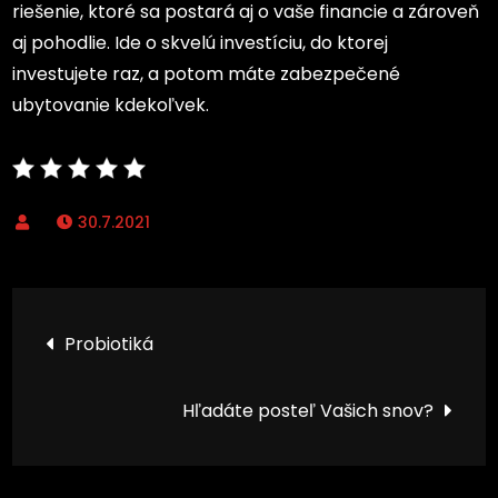
riešenie, ktoré sa postará aj o vaše financie a zároveň
aj pohodlie. Ide o skvelú investíciu, do ktorej
investujete raz, a potom máte zabezpečené
ubytovanie kdekoľvek.
30.7.2021
Navigace
Probiotiká
pro
Hľadáte posteľ Vašich snov?
příspěvek