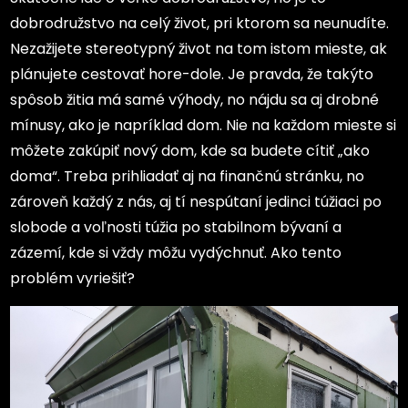
dobrodružstvo na celý život, pri ktorom sa neunudíte.
Nezažijete stereotypný život na tom istom mieste, ak
plánujete cestovať hore-dole. Je pravda, že takýto
spôsob žitia má samé výhody, no nájdu sa aj drobné
mínusy, ako je napríklad dom. Nie na každom mieste si
môžete zakúpiť nový dom, kde sa budete cítiť „ako
doma“. Treba prihliadať aj na finančnú stránku, no
zároveň každý z nás, aj tí nespútaní jedinci túžiaci po
slobode a voľnosti túžia po stabilnom bývaní a
zázemí, kde si vždy môžu vydýchnuť. Ako tento
problém vyriešiť?