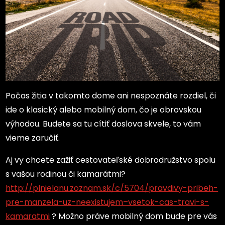
Počas žitia v takomto dome ani nespoznáte rozdiel, či
ide o klasický alebo mobilný dom, čo je obrovskou
výhodou. Budete sa tu cítiť doslova skvele, to vám
vieme zaručiť.
Aj vy chcete zažiť cestovateľské dobrodružstvo spolu
s vašou rodinou či kamarátmi?
http://plnielanu.zoznam.sk/c/5704/pravdivy-pribeh-
pre-manzela-uz-neexistujem–vsetok-cas-travi-s-
kamaratmi
? Možno práve mobilný dom bude pre vás