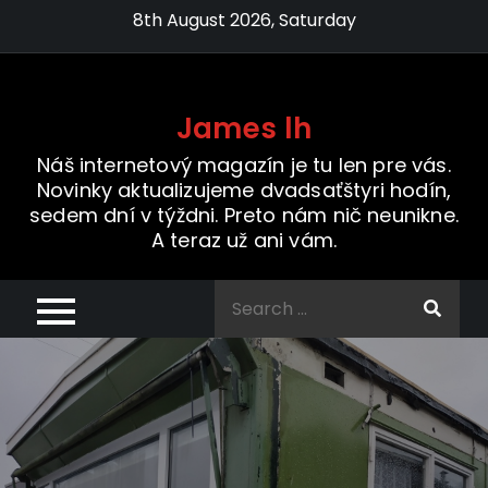
Skip
8th August 2026, Saturday
to
content
James lh
Náš internetový magazín je tu len pre vás.
Novinky aktualizujeme dvadsaťštyri hodín,
sedem dní v týždni. Preto nám nič neunikne.
A teraz už ani vám.
Search
for: