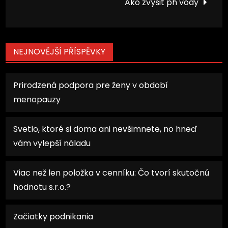
Ako zvýšit ph vody
příspěvek
NEJNOVĚJŠÍ PŘÍSPĚVKY
Prirodzená podpora pre ženy v období
menopauzy
Svetlo, ktoré si doma ani nevšimnete, no hneď
vám vylepší náladu
Viac než len položka v cenníku: Čo tvorí skutočnú
hodnotu s.r.o.?
Začiatky podnikania