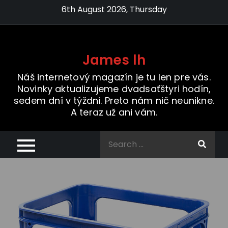
Skip
6th August 2026, Thursday
to
content
James lh
Náš internetový magazín je tu len pre vás.
Novinky aktualizujeme dvadsaťštyri hodín,
sedem dní v týždni. Preto nám nič neunikne.
A teraz už ani vám.
Search
for: