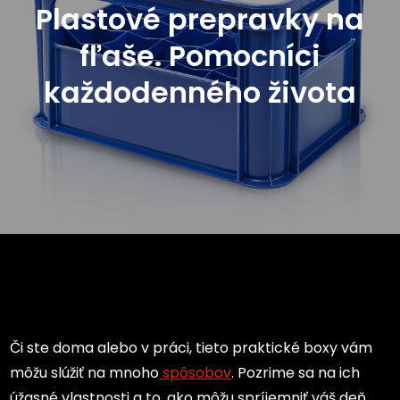
Plastové prepravky na
fľaše. Pomocníci
každodenného života
Či ste doma alebo v práci, tieto praktické boxy vám
môžu slúžiť na mnoho
spôsobov
. Pozrime sa na ich
úžasné vlastnosti a to, ako môžu spríjemniť váš deň.