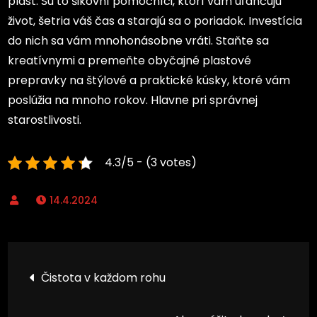
plast. Sú to šikovní pomocníci, ktorí vám uľahčujú
život, šetria váš čas a starajú sa o poriadok. Investícia
do nich sa vám mnohonásobne vráti. Staňte sa
kreatívnymi a premeňte obyčajné plastové
prepravky na štýlové a praktické kúsky, ktoré vám
poslúžia na mnoho rokov. Hlavne pri správnej
starostlivosti.
4.3/5 - (3 votes)
14.4.2024
Navigace
Čistota v každom rohu
pro