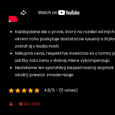
Každopádne ide o prvok, ktorý na rozdiel od inýc
okrem toho poskytuje dostatočne luxusný a štýlo
zostať aj v budúcnosti.
Nákupná cena, respektíve investícia sa v tomto p
údržby túto cenu v dobrej miere vykompenzujú.
Nezískame len spoľahlivý bezpečnostný doplnok na 
okolitý priestor zmodernizuje.
4.8/5 - (11 votes)
20.1.2020