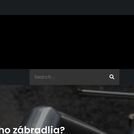
Search
for:
ho zábradlia?