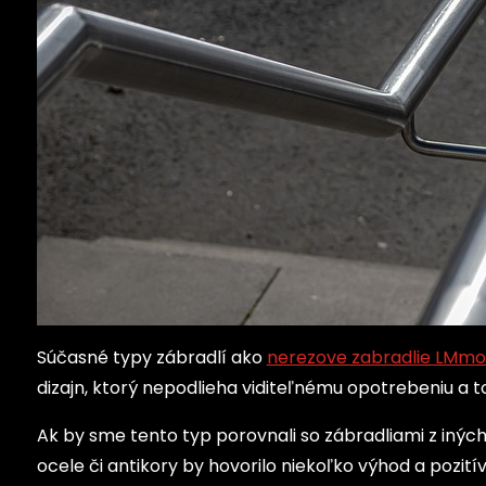
Súčasné typy zábradlí ako
nerezove zabradlie LMmo
dizajn, ktorý nepodlieha viditeľnému opotrebeniu a to
Ak by sme tento typ porovnali so zábradliami z iných
ocele či antikory by hovorilo niekoľko výhod a pozit