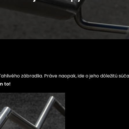
hlivého zábradlia. Práve naopak, ide o jeho dôležitú súča
n to!