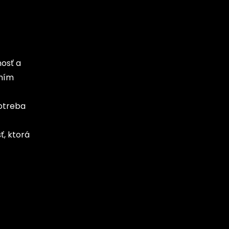
nosť a
 ním
potreba
ť, ktorá