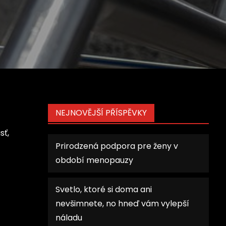
NEJNOVĚJŠÍ PŘÍSPĚVKY
sť,
Prirodzená podpora pre ženy v
období menopauzy
Svetlo, ktoré si doma ani
nevšimnete, no hneď vám vylepší
náladu