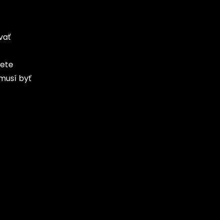
vať
cete
 musí byť