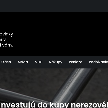
Novinky
í v
i vám.
Krása
Móda
Muži
Nákupy
Peniaze
Podnikanie
investujú do kúpy nerezové