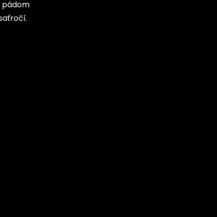
ým pádom
saťročí.