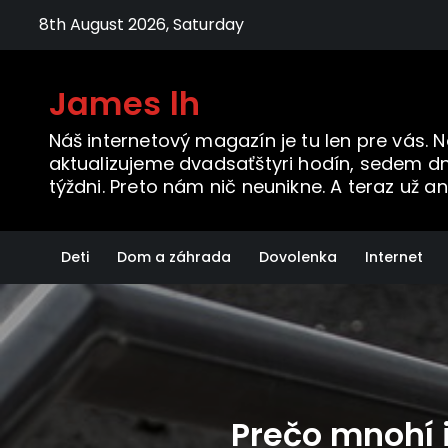
Skip
8th August 2026, Saturday
to
content
James lh
Náš internetový magazín je tu len pre vás. 
aktualizujeme dvadsaťštyri hodín, sedem dn
týždni. Preto nám nič neunikne. A teraz už an
Deti
Dom a záhrada
Dovolenka
Internet
Prečo mnohí 