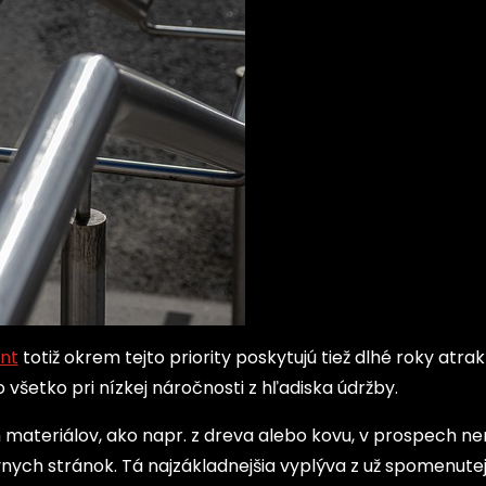
nt
totiž okrem tejto priority poskytujú tiež dlhé roky atra
 všetko pri nízkej náročnosti z hľadiska údržby.
 materiálov, ako napr. z dreva alebo kovu, v prospech ne
ívnych stránok. Tá najzákladnejšia vyplýva z už spomenute