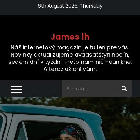
Skip
6th August 2026, Thursday
to
content
James lh
Náš internetový magazín je tu len pre vás.
Novinky aktualizujeme dvadsaťštyri hodín,
sedem dní v týždni. Preto nám nič neunikne.
A teraz už ani vám.
Search
for: