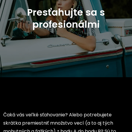
Presťahujte sa s
profesionálmi
Čaká vás veľké sťahovanie? Alebo potrebujete
skrátka premiestniť množstvo vecí (a to aj tých
mohutných a ťažkých) z bodu A do bodu B? Sú to