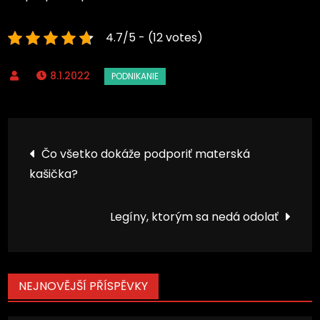
4.7/5 - (12 votes)
8.1.2022
Navigace
Čo všetko dokáže podporiť materská
kašička?
pro
příspěvek
Legíny, ktorým sa nedá odolať
NEJNOVĚJŠÍ PŘÍSPĚVKY