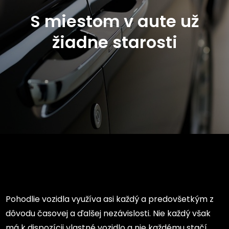
S miestom v aute už
žiadne starosti
Pohodlie vozidla využíva asi každý a predovšetkým z
dôvodu časovej a ďalšej nezávislosti. Nie každý však
má k dispozícii vlastné vozidlo a nie každému stačí