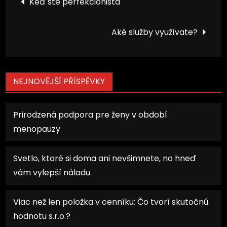
Keď ste perfekcionista
pro
Aké služby využívate?
příspěvek
NEJNOVĚJŠÍ PŘÍSPĚVKY
Prirodzená podpora pre ženy v období
menopauzy
Svetlo, ktoré si doma ani nevšimnete, no hneď
vám vylepší náladu
Viac než len položka v cenníku: Čo tvorí skutočnú
hodnotu s.r.o.?