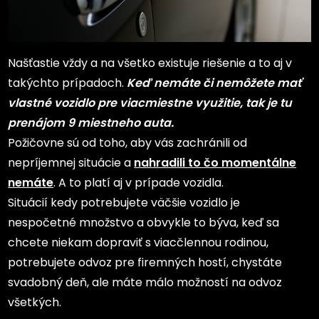
Našťastie vždy a na všetko existuje riešenie a to aj v
takýchto prípadoch.
Keď nemáte či nemôžete mať
vlastné vozidlo pre viacmiestne využitie, tak je tu
prenájom 9 miestneho auta
.
Požičovne sú od toho, aby vás zachránili od
nepríjemnej situácie a
nahradili to čo momentálne
nemáte
. A to platí aj v prípade vozidla.
Situácií kedy potrebujete väčšie vozidlo je
nespočetné množstvo a obvykle to býva, keď sa
chcete niekam dopraviť s viacčlennou rodinou,
potrebujete odvoz pre firemných hostí, chystáte
svadobný deň, ale máte málo možností na odvoz
všetkých.