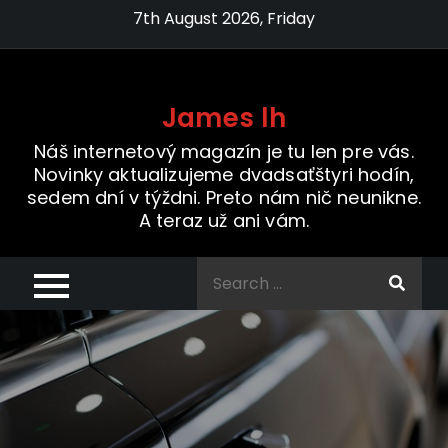
Skip
7th August 2026, Friday
to
content
James lh
Náš internetový magazín je tu len pre vás.
Novinky aktualizujeme dvadsaťštyri hodín,
sedem dní v týždni. Preto nám nič neunikne.
A teraz už ani vám.
Search
for: