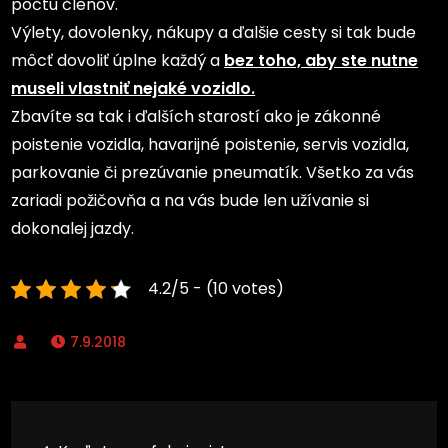
počtu členov.
Výlety, dovolenky, nákupy a ďalšie cesty si tak bude
môcť dovoliť úplne každý a
bez toho, aby ste nutne
museli vlastniť nejaké vozidlo.
Zbavíte sa tak i ďalších starostí ako je zákonné
poistenie vozidla, havarijné poistenie, servis vozidla,
parkovanie či prezúvanie pneumatík. Všetko za vás
zariadi požičovňa a na vás bude len užívanie si
dokonalej jazdy.
4.2/5 - (10 votes)
7.9.2018
Navigace