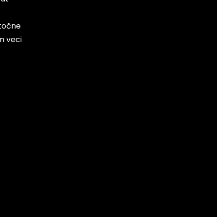
utočne
m veci