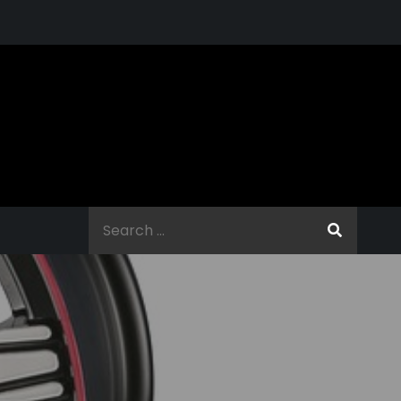
Search
for: