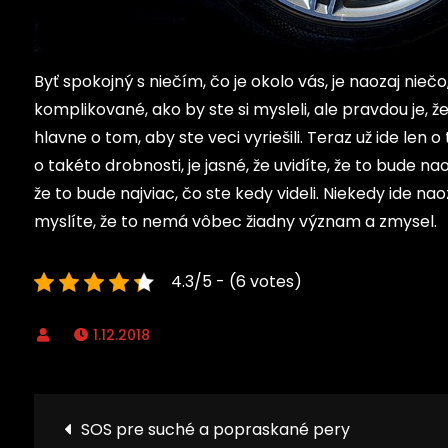
Byť spokojný s niečím, čo je okolo vás, je naozaj niečo
komplikované, ako by ste si mysleli, ale pravdou je, ž
hlavne o tom, aby ste veci vyriešili. Teraz už ide len o
o takéto drobnosti, je jasné, že uvidíte, že to bude nao
že to bude najviac, čo ste kedy videli. Niekedy ide nao
myslíte, že to nemá vôbec žiadny význam a zmysel.
4.3/5 - (6 votes)
1.12.2018
Navigace
SOS pre suché a popraskané pery