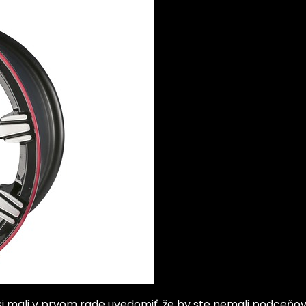
 si mali v prvom rade uvedomiť, že by ste nemali podceňo