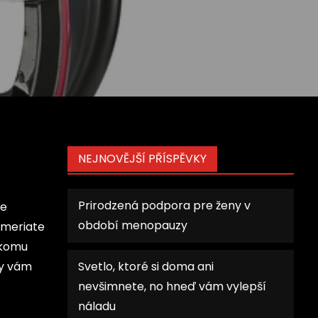
NEJNOVĚJŠÍ PŘÍSPĚVKY
Prirodzená podpora pre ženy v
le
období menopauzy
ameriate
ikomu
by vám
Svetlo, ktoré si doma ani
nevšimnete, no hneď vám vylepší
náladu