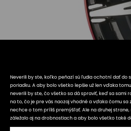
Neverili by ste, koľko peňazí sú ľudia ochotní dať do 
poriadku. A aby bolo všetko lepšie už len vďaka tomu
neverili by ste, čo všetko sa dá spraviť, keď sa sam
na to, čo je pre vás naozaj vhodné a vďaka čomu sa 
nechce o tom príliš premýšľať. Ale na druhej strane, m
záležalo aj na drobnostiach a aby bolo všetko také do