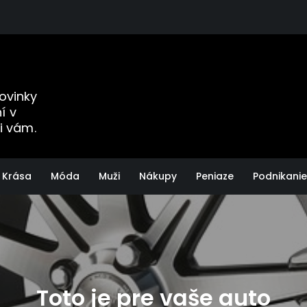
Novinky
í v
i vám.
Krása
Móda
Muži
Nákupy
Peniaze
Podnikanie
Toto je pre vaše auto