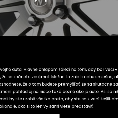
svojho auta. Hlavne chlapom záleží na tom, aby boli veci v
, že sa začnete zaujímať. Možno to znie trochu smiešne, a
i rozhodnete, že o tom budete premýšľať, že sa skutočne z
zmení pohľad aj na niečo také bežné ako je auto. Asi sa n
ali by ste urobiť všetko preto, aby ste sa z vecí tešili, a
konalé, ako si to len vy sami viete predstaviť.