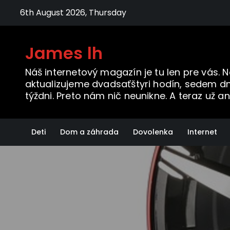
Skip
6th August 2026, Thursday
to
content
James lh
Náš internetový magazín je tu len pre vás. 
aktualizujeme dvadsaťštyri hodín, sedem dn
týždni. Preto nám nič neunikne. A teraz už an
Deti
Dom a záhrada
Dovolenka
Internet