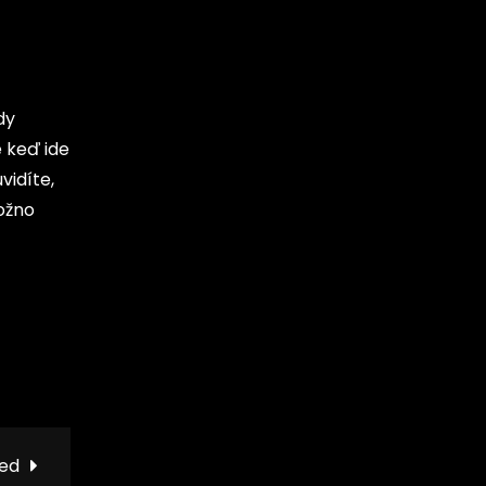
dy
e keď ide
vidíte,
možno
ed