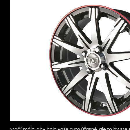
Stačí málo, aby bolo vaše auto úžasné, ale to by ste