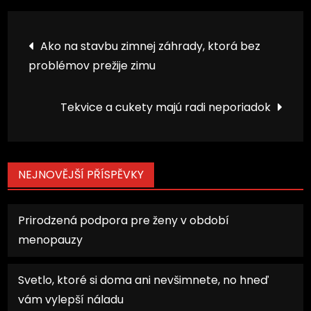
Navigace
Ako na stavbu zimnej záhrady, ktorá bez
problémov prežije zimu
pro
příspěvek
Tekvice a cukety majú radi neporiadok
NEJNOVĚJŠÍ PŘÍSPĚVKY
Prirodzená podpora pre ženy v období
menopauzy
Svetlo, ktoré si doma ani nevšimnete, no hneď
vám vylepší náladu