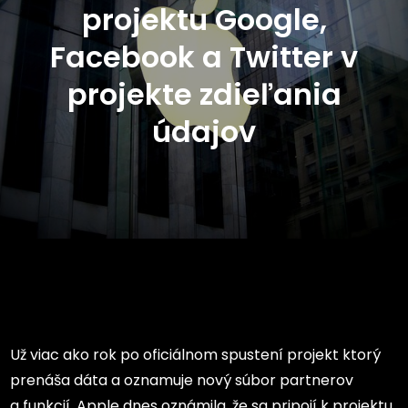
projektu Google,
Facebook a Twitter v
projekte zdieľania
údajov
Už viac ako rok po oficiálnom spustení projekt ktorý
prenáša dáta a oznamuje nový súbor partnerov
a funkcií. Apple dnes oznámila, že sa pripojí k projektu