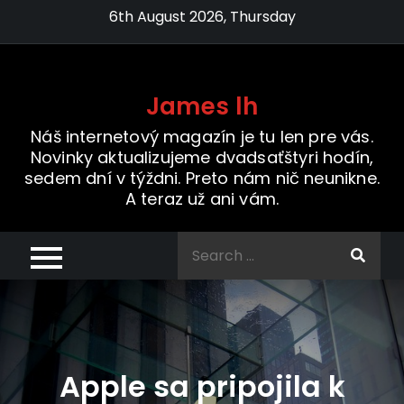
Skip
6th August 2026, Thursday
to
content
James lh
Náš internetový magazín je tu len pre vás.
Novinky aktualizujeme dvadsaťštyri hodín,
sedem dní v týždni. Preto nám nič neunikne.
A teraz už ani vám.
Search
for:
Apple sa pripojila k