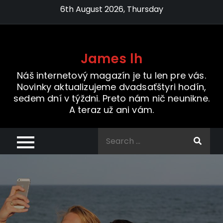
Skip
6th August 2026, Thursday
to
content
James lh
Náš internetový magazín je tu len pre vás.
Novinky aktualizujeme dvadsaťštyri hodín,
sedem dní v týždni. Preto nám nič neunikne.
A teraz už ani vám.
Search
for: