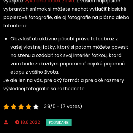
využijete
vyvolanie fotiek zlava
. Z vašich najlepších
vybraných snímok si môžete nechať vytlačiť klasické
papierové fotografie, ale aj fotografie na plátno alebo
fotoobraz.
Obzvlášť atraktívne pôsobí práve fotoobraz z
vašej vlastnej fotky, ktorý si potom môžete povesiť
na stenu a ozdobiť tak svoj interiér fotkou, ktorá
vám bude zakaždým pripomínať nejakú príjemnú
etapu z vášho života.
Je ale len na vás, pre aký formát a pre aké rozmery
výslednej fotografie sa rozhodnete.
3.9/5 - (7 votes)
18.6.2022