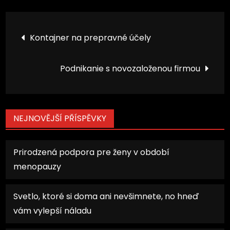
Navigace
Kontajner na prepravné účely
pro
Podnikanie s novozaloženou firmou
příspěvek
NEJNOVĚJŠÍ PŘÍSPĚVKY
Prirodzená podpora pre ženy v období
menopauzy
Svetlo, ktoré si doma ani nevšimnete, no hneď
vám vylepší náladu