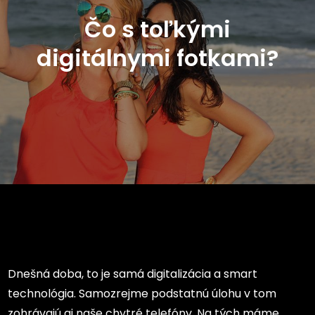
Čo s toľkými
digitálnymi fotkami?
Dnešná doba, to je samá digitalizácia a smart
technológia. Samozrejme podstatnú úlohu v tom
zohrávajú aj naše chytré telefóny. Na tých máme