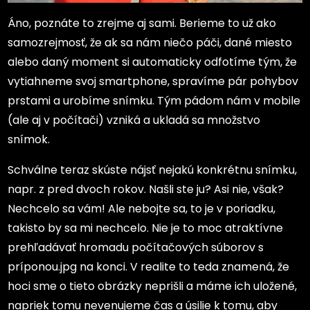
Áno, poznáte to zrejme aj sami. Berieme to už ako
samozrejmosť, že ak sa nám niečo páči, dané miesto
alebo daný moment si automaticky odfotíme tým, že
vytiahneme svoj smartphone, spravíme pár pohybov
prstami a urobíme snímku. Tým pádom nám v mobile
(ale aj v počítači) vzniká a ukladá sa množstvo
snímok.
Schválne teraz skúste nájsť nejakú konkrétnu snímku,
napr. z pred dvoch rokov. Našli ste ju? Asi nie, však?
Nechcelo sa vám! Ale nebojte sa, to je v poriadku,
takisto by sa mi nechcelo. Nie je to moc atraktívne
prehľadávať hromadu počítačových súborov s
príponou.jpg na konci. V realite to teda znamená, že
hoci sme o tieto obrázky neprišli a máme ich uložené,
napriek tomu nevenujeme čas a úsilie k tomu, aby