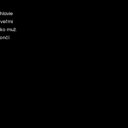
hlavie
 veľmi
ako muž.
končí