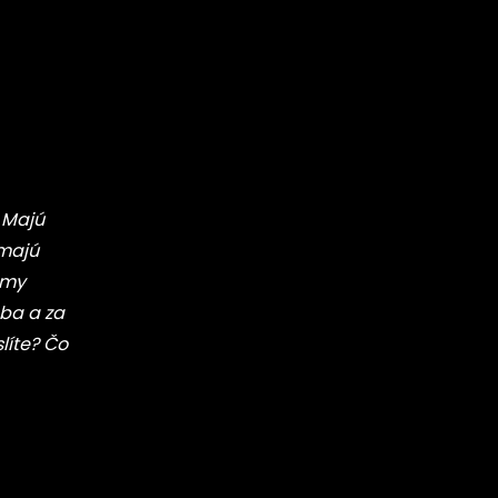
? Majú
 majú
 my
eba a za
líte? Čo