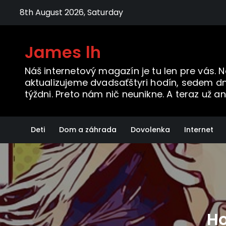
Skip
8th August 2026, Saturday
to
content
James lh
Náš internetový magazín je tu len pre vás. 
aktualizujeme dvadsaťštyri hodín, sedem dn
týždni. Preto nám nič neunikne. A teraz už an
Deti
Dom a záhrada
Dovolenka
Internet
Ho