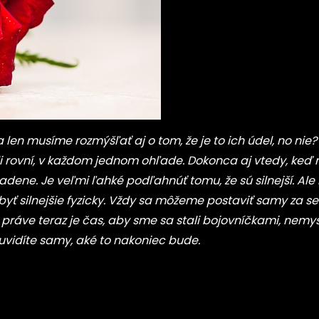
a len musíme rozmýšľať aj o tom, že je to ich údel, no nie
oli rovní, v každom jednom ohľade. Dokonca aj vtedy, keď
adene. Je veľmi ľahké podľahnúť tomu, že sú silnejší. Ale
yť silnejšie fyzicky. Vždy sa môžeme postaviť samy za s
práve teraz je čas, aby sme sa stali bojovníčkami, nemys
a uvidíte samy, aké to nakoniec bude.