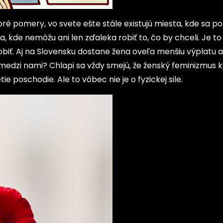
 pomery, vo svete ešte stále existujú miesta, kde sa po
 kde nemôžu ani len zďaleka robiť to, čo by chceli. Je to
robiť. Aj na Slovensku dostane žena oveľa menšiu výplatu 
 medzi nami? Chlapi sa vždy smejú, že ženský feminizmus 
e poschodie. Ale to vôbec nie je o fyzickej sile.