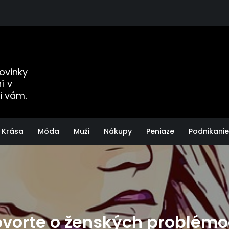
Novinky
í v
i vám.
Krása
Móda
Muži
Nákupy
Peniaze
Podnikanie
vorte o ženských problém