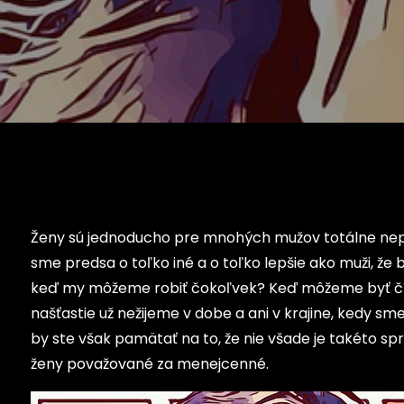
Ženy sú jednoducho pre mnohých mužov totálne nep
sme predsa o toľko iné a o toľko lepšie ako muži, že
keď my môžeme robiť čokoľvek? Keď môžeme byť čím
našťastie už nežijeme v dobe a ani v krajine, kedy sme
by ste však pamätať na to, že nie všade je takéto spr
ženy považované za menejcenné.