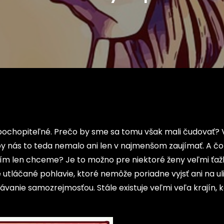
ochopiteľné. Prečo by sme sa tomu však mali čudovať?
 by nás to teda nemalo ani len v najmenšom zaujímať. A čo
 len chceme? Je to možno pre niektoré ženy veľmi ťažk
 utláčané pohlavie, ktoré nemôže poriadne vyjsť ani na uli
ávanie samozrejmosťou. Stále existuje veľmi veľa krajín, 