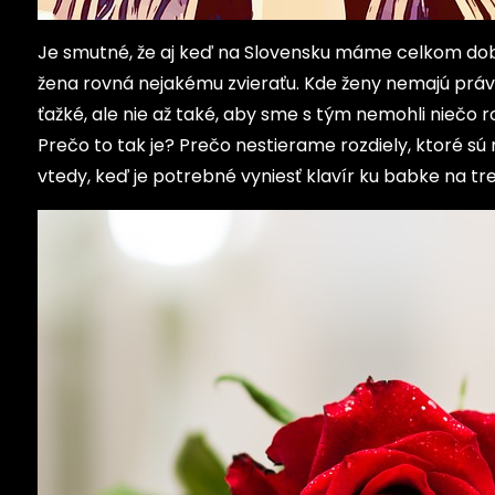
Je smutné, že aj keď na Slovensku máme celkom dobré
žena rovná nejakému zvieraťu. Kde ženy nemajú práva,
ťažké, ale nie až také, aby sme s tým nemohli niečo 
Prečo to tak je? Prečo nestierame rozdiely, ktoré sú
vtedy, keď je potrebné vyniesť klavír ku babke na treti