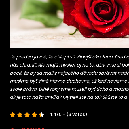
Je predsa jasné, že chlapi sú silnejší ako žena. Preds
nás chrániť. Ale majú myslieť aj na to, aby sme si b
pocit, že by sa mali z nejakého dôvodu správať nadr
musíme byť silné hlavne duchovne, už keď nevieme b
svoje práva. Dlhé roky sme museli byť ticho a možno 
ak je toto naša chvíľa? Mysleli ste na to? Skúste to 
4.4/5 - (9 votes)