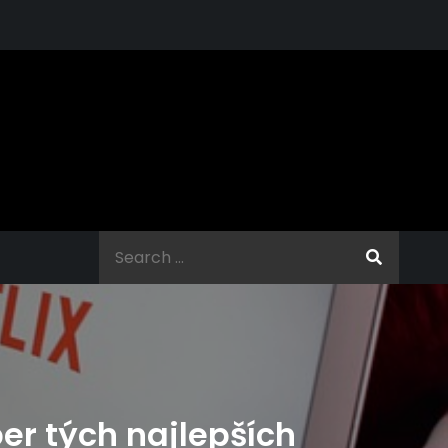
Search
for:
er tých najlepších