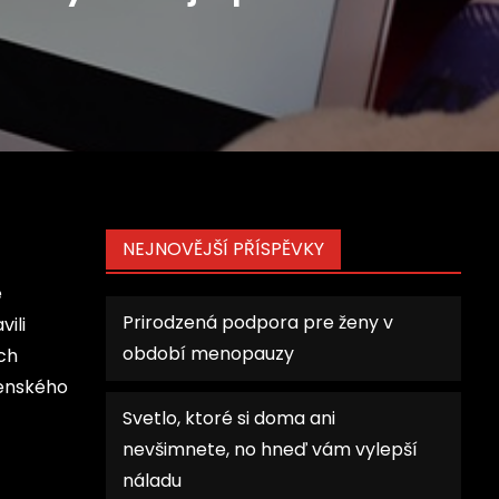
NEJNOVĚJŠÍ PŘÍSPĚVKY
e
Prirodzená podpora pre ženy v
ili
období menopauzy
ch
venského
Svetlo, ktoré si doma ani
nevšimnete, no hneď vám vylepší
náladu