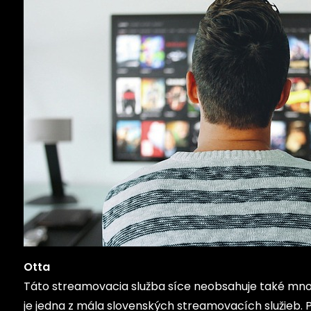
Otta
Táto streamovacia služba síce neobsahuje také množ
je jedna z mála slovenských streamovacích služieb. P