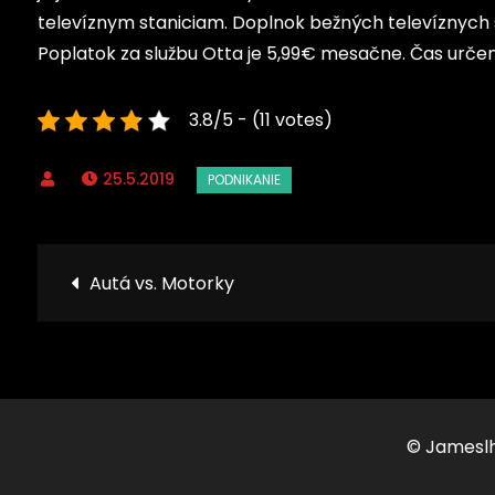
televíznym staniciam. Doplnok bežných televíznych s
Poplatok za službu Otta je 5,99€ mesačne. Čas určen
3.8/5 - (11 votes)
25.5.2019
Navigace
Autá vs. Motorky
pro
příspěvek
© Jameslh