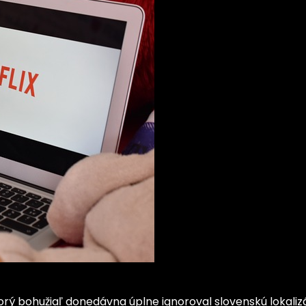
orý bohužiaľ donedávna úplne ignoroval slovenskú lokalizá