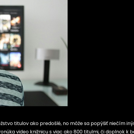
stvo titulov ako predošlé, no môže sa popýšiť niečím iný
onúka video knižnicu s viac ako 800 titulmi, či doplnok k