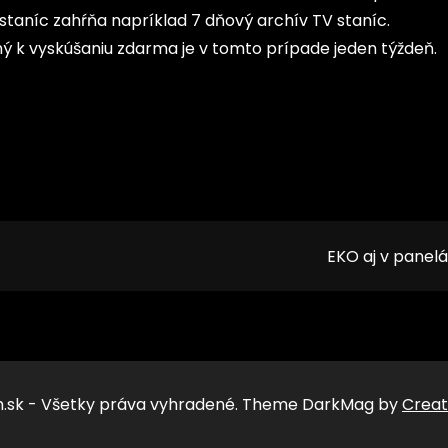
taníc zahŕňa napríklad 7 dňový archív TV staníc.
ý k vyskúšaniu zdarma je v tomto prípade jeden týždeň.
EKO aj v panel
.sk - Všetky práva vyhradené. Theme DarkMag by
Creat