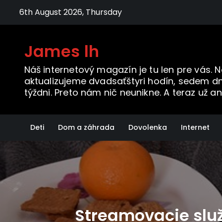
Skip
6th August 2026, Thursday
to
content
James lh
Náš internetový magazín je tu len pre vás. 
aktualizujeme dvadsaťštyri hodín, sedem dn
týždni. Preto nám nič neunikne. A teraz už an
Deti
Dom a záhrada
Dovolenka
Internet
Streamovacie služ