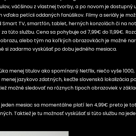
ov, väčšinou z vlastnej tvorby, a po novom je dostupný u
vďaka petícii oddaných fanúšikov. Filmy a seriály je mo
 Smart TV, smartfón, tablet, herných konzolách či na no
za túto službu. Cena sa pohybuje od 7,99€ do 11,99€. Rozd
te obrazu, alebo tým na koľkých obrazovkách je možné na
možné si zadarmo vyskúšať po dobu jedného mesiaca.
 menej titulov ako spomínaný Netflix, niečo vyše 1000, 
menej jazykovo zdatných, keďže slovenská lokalizácia p
 tiež možné sledovať na rôznych tipoch obrazoviek v zákla
 jeden mesiac sa momentálne platí len 4,99€ preto je to
ch. Taktiež je tu možnosť vyskúšať si túto službu na jed