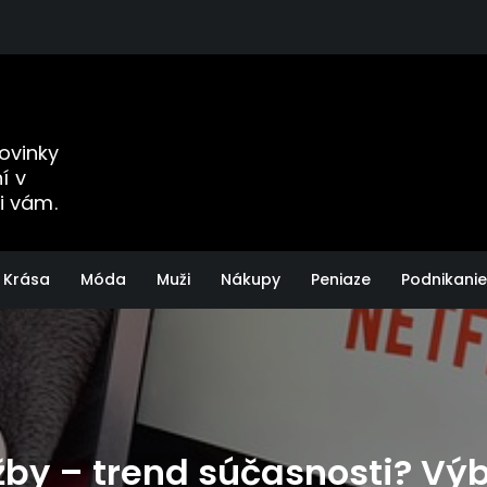
Novinky
í v
i vám.
Krása
Móda
Muži
Nákupy
Peniaze
Podnikanie
by – trend súčasnosti? Výb