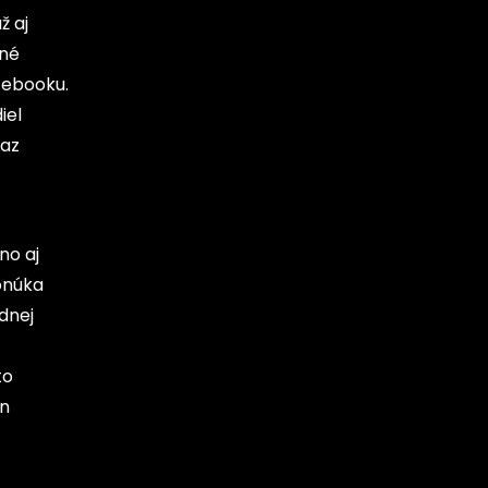
ž aj
žné
tebooku.
iel
raz
no aj
onúka
dnej
to
en