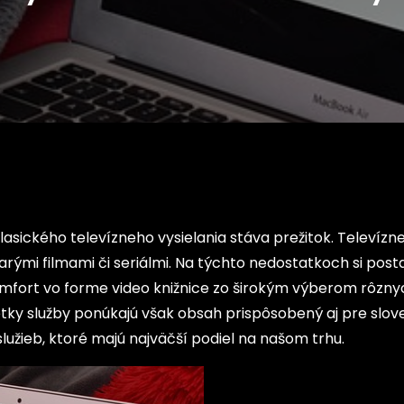
lasického televízneho vysielania stáva prežitok. Televízn
mi filmami či seriálmi. Na týchto nedostatkoch si postav
komfort vo forme video knižnice zo širokým výberom rôzny
etky služby ponúkajú však obsah prispôsobený aj pre slo
žieb, ktoré majú najväčší podiel na našom trhu.