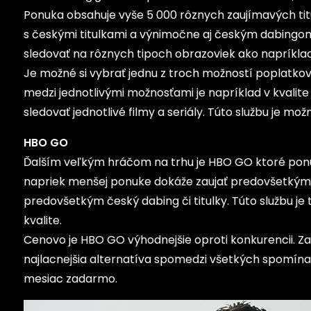
Ponuka obsahuje vyše 5 000 rôznych zaujímavých titul
s českými titulkami a výnimočne aj českým dabingom 
sledovať na rôznych tipoch obrazoviek ako napríklad
Je možné si vybrať jednu z troch možností poplatkov 
medzi jednotlivými možnosťami je napríklad v kvali
sledovať jednotlivé filmy a seriály. Túto službu je 
HBO GO
Ďalším veľkým hráčom na trhu je HBO GO ktoré ponúka
napriek menšej ponuke dokáže zaujať predovšetkým 
predovšetkým český dabing či titulky. Túto službu je
kvalite.
Cenovo je HBO GO výhodnejšie oproti konkurencii. Za
najlacnejšia alternatíva spomedzi všetkých spomínaný
mesiac zadarmo.