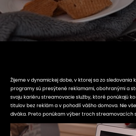
Žijeme v dynamickej dobe, v ktorej sa zo sledovania k
programy sú presýtené reklamami, obohranými a starý
svoju kariéru streamovacie služby, ktoré ponúkajú 
titulov bez reklám a v pohodlí vášho domova. Nie vš
diváka. Preto ponúkam výber troch streamovacích slu