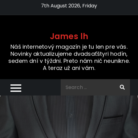
Skip
7th August 2026, Friday
to
content
James lh
Náš internetový magazín je tu len pre vás.
Novinky aktualizujeme dvadsaťštyri hodín,
sedem dní v týždni. Preto nám nič neunikne.
A teraz už ani vám.
Search
for: