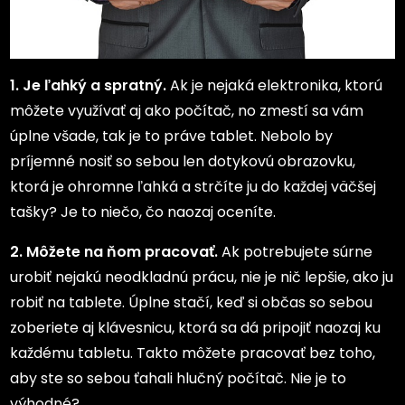
1.
Je ľahký a spratný.
Ak je nejaká elektronika, ktorú
môžete využívať aj ako počítač, no zmestí sa vám
úplne všade, tak je to práve tablet. Nebolo by
príjemné nosiť so sebou len dotykovú obrazovku,
ktorá je ohromne ľahká a strčíte ju do každej väčšej
tašky? Je to niečo, čo naozaj oceníte.
2.
Môžete na ňom pracovať.
Ak potrebujete súrne
urobiť nejakú neodkladnú prácu, nie je nič lepšie, ako ju
robiť na tablete. Úplne stačí, keď si občas so sebou
zoberiete aj klávesnicu, ktorá sa dá pripojiť naozaj ku
každému tabletu. Takto môžete pracovať bez toho,
aby ste so sebou ťahali hlučný počítač. Nie je to
výhodné?