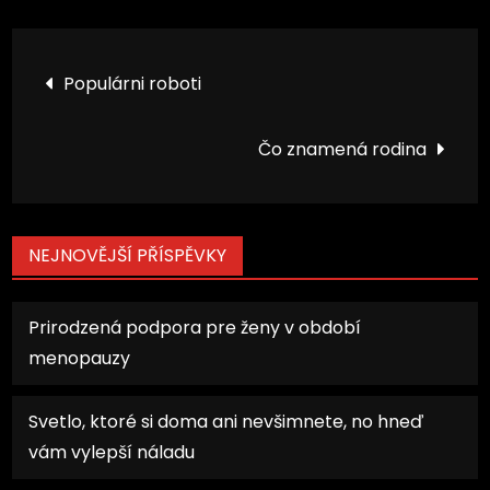
Navigace
Populárni roboti
pro
Čo znamená rodina
příspěvek
NEJNOVĚJŠÍ PŘÍSPĚVKY
Prirodzená podpora pre ženy v období
menopauzy
Svetlo, ktoré si doma ani nevšimnete, no hneď
vám vylepší náladu