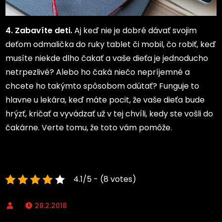
4.
Zabavíte deti.
Aj keď nie je dobré dávať svojim
deťom odmalička do ruky
tablet či mobil, čo robiť, keď
musíte niekde dlho čakať a vaše dieťa je jednoducho
netrpezlivé? Alebo ho čaká niečo nepríjemné a
chcete ho takýmto spôsobom odútať? Funguje to
hlavne u lekára, keď máte pocit, že vaše dieťa bude
hrýzť, kričať a vyvádzať už v tej chvíli, kedy ste vošli do
čakárne. Verte tomu, že toto vám pomôže.
4.1/5 - (8 votes)
28.2.2018