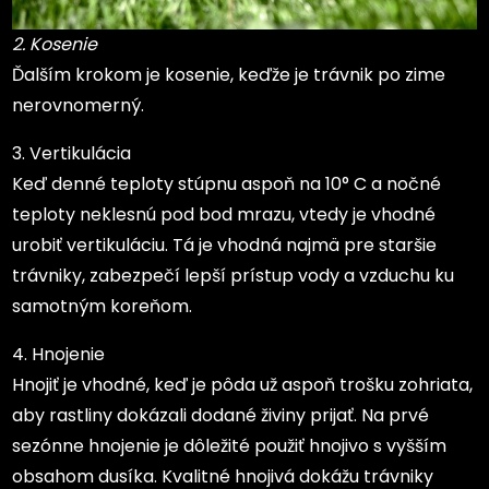
2. Kosenie
Ďalším krokom je kosenie, keďže je trávnik po zime
nerovnomerný.
3. Vertikulácia
Keď denné teploty stúpnu aspoň na 10° C a nočné
teploty neklesnú pod bod mrazu, vtedy je vhodné
urobiť vertikuláciu. Tá je vhodná najmä pre staršie
trávniky, zabezpečí lepší prístup vody a vzduchu ku
samotným koreňom.
4. Hnojenie
Hnojiť je vhodné, keď je pôda už aspoň trošku zohriata,
aby rastliny dokázali dodané živiny prijať. Na prvé
sezónne hnojenie je dôležité použiť hnojivo s vyšším
obsahom dusíka. Kvalitné hnojivá dokážu trávniky