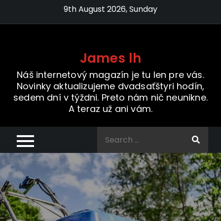
Skip
9th August 2026, Sunday
to
content
James lh
Náš internetový magazín je tu len pre vás.
Novinky aktualizujeme dvadsaťštyri hodín,
sedem dní v týždni. Preto nám nič neunikne.
A teraz už ani vám.
Search
for: