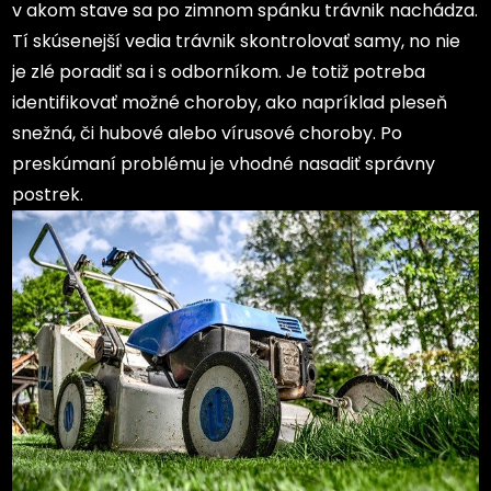
v akom stave sa po zimnom spánku trávnik nachádza.
Tí skúsenejší vedia trávnik skontrolovať samy, no nie
je zlé poradiť sa i s odborníkom. Je totiž potreba
identifikovať možné choroby, ako napríklad pleseň
snežná, či hubové alebo vírusové choroby. Po
preskúmaní problému je vhodné nasadiť správny
postrek.