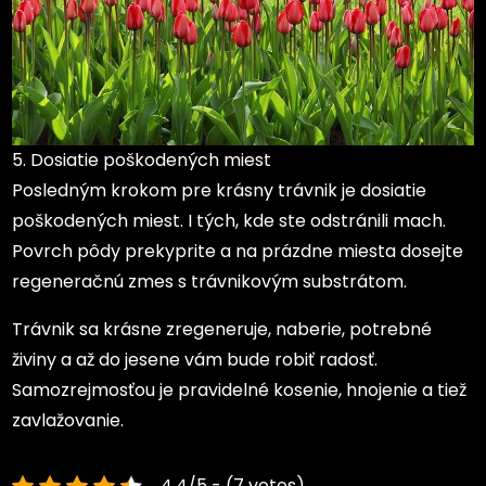
5. Dosiatie poškodených miest
Posledným krokom pre krásny trávnik je dosiatie
poškodených miest. I tých, kde ste odstránili mach.
Povrch pôdy prekyprite a na prázdne miesta dosejte
regeneračnú zmes s trávnikovým substrátom.
Trávnik sa krásne zregeneruje, naberie, potrebné
živiny a až do jesene vám bude robiť radosť.
Samozrejmosťou je pravidelné kosenie, hnojenie a tiež
zavlažovanie.
4.4/5 - (7 votes)