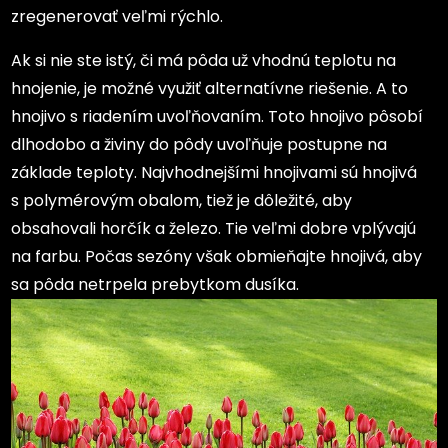
zregenerovať veľmi rýchlo.
Ak si nie ste istý, či má pôda už vhodnú teplotu na
hnojenie, je možné využiť alternatívne riešenie. A to
hnojivo s riadením uvoľňovaním. Toto hnojivo pôsobí
dlhodobo a živiny do pôdy uvoľňuje postupne na
základe teploty. Najvhodnejšími hnojivami sú hnojivá
s polymérovým obalom, tiež je dôležité, aby
obsahovali horčík a železo. Tie veľmi dobre vplývajú
na farbu. Počas sezóny však obmieňajte hnojivá, aby
sa pôda netrpela prebytkom dusíka.