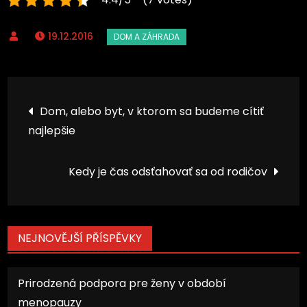
19.12.2016
Navigace
Dom, alebo byt, v ktorom sa budeme cítiť
najlepšie
pro
příspěvek
Kedy je čas odsťahovať sa od rodičov
NEJNOVĚJŠÍ PŘÍSPĚVKY
Prirodzená podpora pre ženy v období
menopauzy